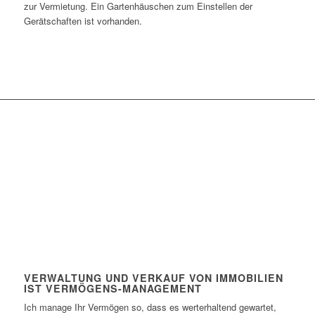
zur Vermietung. Ein Gartenhäuschen zum Einstellen der
Gerätschaften ist vorhanden.
"Ob Leuchtturm, Windmühle, Haus
oder Wohnung - ich liebe die
Herausforderung!“
VERWALTUNG UND VERKAUF VON IMMOBILIEN
IST VERMÖGENS-MANAGEMENT
Ich manage Ihr Vermögen so, dass es werterhaltend gewartet,